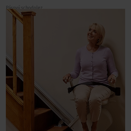
Pásový schodolez
Schodolezy