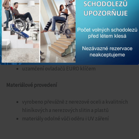
elektromechanický zámek v horní brance
tlačítko STOP na plošině
nouzové volání (akustické nebo radiové)
Doplňkové prvky
motorické otevírání branky
ovládání pro Android smartphony přes Bluetooth
výběr barvy dle vzorníků RAL
uzamčení ovladačů EURO klíčem
Materiálové provedení
vyrobeno převážně z nerezové oceli a kvalitních
hliníkových a nerezových slitin a plastů
materiály odolné vůči oděru i UV záření