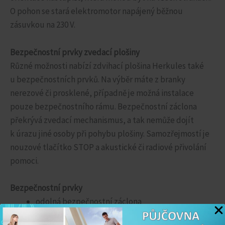
O pohon se stará elektromotor napájený běžnou
zásuvkou na 230 V.
Bezpečnostní prvky zvedací plošiny
Různé možnosti nabízí zdvihací plošina Herkules také
u bezpečnostních prvků. Na výběr máte z branky
nerezové či prosklené, případně je možná instalace
pouze bezpečnostního rámu. Bezpečnostní záclona
překrývá zvedací mechanismus, a tak nemůže dojít
k úrazu jiné osoby při pohybu plošiny. Samozřejmostí je
nouzové tlačítko STOP a akustické či radiové přivolání
pomoci.
Bezpečnostní prvky
odolná bezpečnostní záclona
citlivé nájezdové rampy