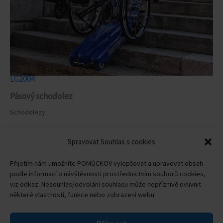
LG2004
Pásový schodolez
Schodolezy
Spravovat Souhlas s cookies
Přijetím nám umožníte POMŮCKOV vylepšovat a upravovat obsah
Tento web je chráněn službou reCAPTCHA a platí
podle informací o návštěvnosti prostřednictvím souborů cookies,
zásady ochrany osobních údajů a smluvní podmínky
viz odkaz. Nesouhlas/odvolání souhlasu může nepříznivě ovlivnit
společnosti Google.
některé vlastnosti, funkce nebo zobrazení webu.