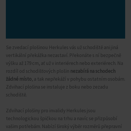
Video ukázka
Cena a výše úhrady
Použité pomůcky
Se zvedací plošinou Herkules vás už schodiště ani jiná
vertikální překážka nezastaví. Překonáte s ní bezpečně
výšku až 179 cm, ať už v interiérech nebo exteriérech. Na
rozdíl od schodišťových plošin
nezabírá na schodech
žádné místo
, a tak nepřekáží v pohybu ostatním osobám.
Zdvihací plošina se instaluje z boku nebo zezadu
schodiště.
Zdvihací plošiny pro invalidy Herkules jsou
technologickou špičkou na trhu a navíc se přizpůsobí
vašim potřebám. Nabízí široký výběr rozměrů přepravní