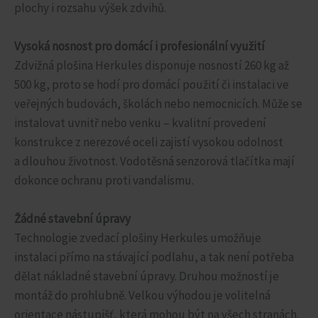
plochy i rozsahu výšek zdvihů.
Vysoká nosnost pro domácí i profesionální využití
Zdvižná plošina Herkules disponuje nosností 260 kg až
500 kg, proto se hodí pro domácí použití či instalaci ve
veřejných budovách, školách nebo nemocnicích. Může se
instalovat uvnitř nebo venku – kvalitní provedení
konstrukce z nerezové oceli zajistí vysokou odolnost
a dlouhou životnost. Vodotěsná senzorová tlačítka mají
dokonce ochranu proti vandalismu.
Žádné stavební úpravy
Technologie zvedací plošiny Herkules umožňuje
instalaci přímo na stávající podlahu, a tak není potřeba
dělat nákladné stavební úpravy. Druhou možností je
montáž do prohlubně. Velkou výhodou je volitelná
orientace nástupišť, která mohou být na všech stranách.