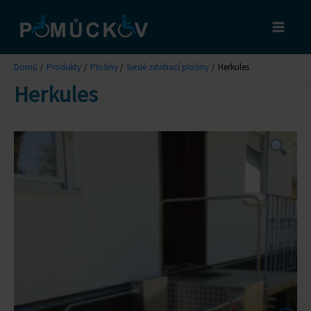
Přeskočit
na
obsah
Domů
Produkty
Plošiny
Svislé zdvihací plošiny
Herkules
Herkules