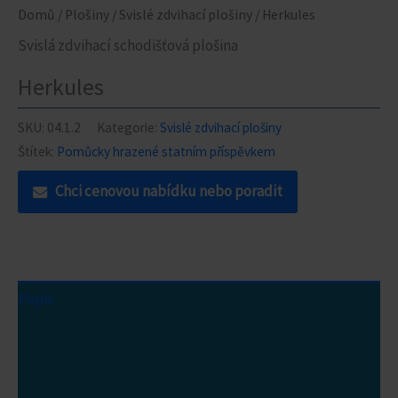
Domů
/
Plošiny
/
Svislé zdvihací plošiny
/ Herkules
Svislá zdvihací schodišťová plošina
Herkules
SKU:
04.1.2
Kategorie:
Svislé zdvihací plošiny
Štítek:
Pomůcky hrazené statním příspěvkem
Chci cenovou nabídku nebo poradit
Popis
Další informace
Parametry