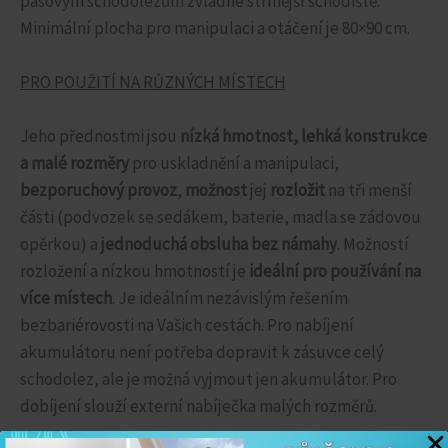
pásovým schodolezům zvládne strmější schodiště.
Minimální plocha pro manipulaci a otáčení je 80×90 cm.
PRO POUŽITÍ NA RŮZNÝCH MÍSTECH
Jeho přednostmi jsou
nízká hmotnost, lehká konstrukce
a
malé rozměry
pro uskladnění a manipulaci,
bezporuchový provoz
,
možnost
jej
rozložit
na tři menší
části (podvozek se sedákem, baterie, madla se zádovou
opěrkou) a
jednoduchá obsluha bez námahy
. Možností
rozložení a nízkou hmotností je
ideální pro používání na
více místech
. Je ideálním nezávislým řešením
bezbariérovosti na Vašich cestách. Pro nabíjení
akumulátoru není potřeba dopravit k zásuvce celý
schodolez, ale je možná vyjmout jen akumulátor. Pro
dobíjení slouží externí nabíječka malých rozměrů.