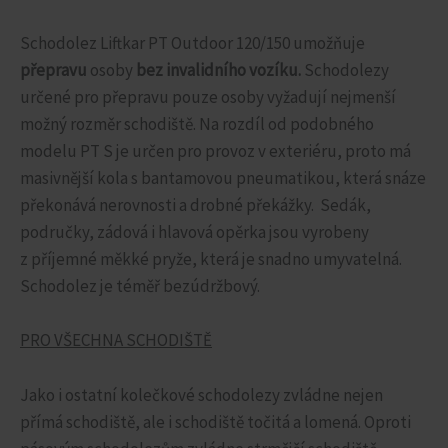
Schodolez Liftkar PT Outdoor 120/150 umožňuje
přepravu
osoby
bez invalidního vozíku.
Schodolezy
určené pro přepravu pouze osoby vyžadují nejmenší
možný rozměr schodiště. Na rozdíl od podobného
modelu PT S je určen pro provoz v exteriéru, proto má
masivnější kola s bantamovou pneumatikou, která snáze
překonává nerovnosti a drobné překážky. Sedák,
područky, zádová i hlavová opěrka jsou vyrobeny
z příjemné měkké pryže, která je snadno umyvatelná.
Schodolez je téměř bezúdržbový.
PRO VŠECHNA SCHODIŠTĚ
Jako i ostatní kolečkové schodolezy zvládne nejen
přímá schodiště, ale i schodiště točitá a lomená. Oproti