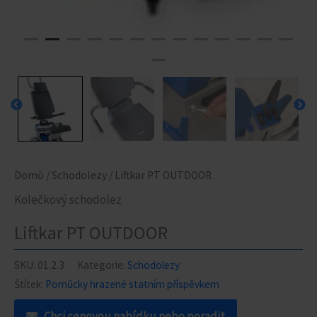
Domů
/
Schodolezy
/ Liftkar PT OUTDOOR
Kolečkový schodolez
Liftkar PT OUTDOOR
SKU:
01.2.3
Kategorie:
Schodolezy
Štítek:
Pomůcky hrazené statním příspěvkem
Chci cenovou nabídku nebo poradit