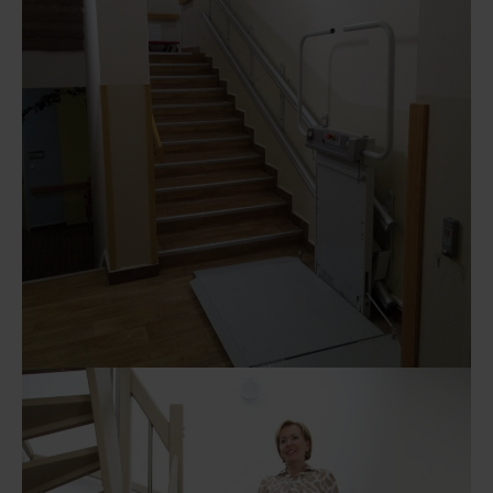
Logic
Šikmá zvedací schodišťová plošina
Šikmé schodišťové plošiny