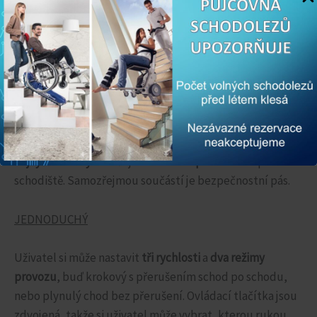
BEZPEČNÝ
Samočinná
brzda zajišťuje zastavení na hraně schodu
bez
rizika sjetí ze schodu.
Světelná signalizace
a
automatické zastavení
pohybu při nestandardním
náklonu Vám pohlídá správnou rovnováhu při obsluze
schodolezu. Kolečka i zvedací noha mají
optimalizované
rozměry
zajišťující stabilitu při provozu. Použitá
pryž
nejvyšší kvality
zaručuje
maximální přilnavost
k povrchu
schodiště. Samozřejmou součástí je bezpečnostní pás.
JEDNODUCHÝ
Uživatel si může nastavit
tři rychlosti
a
dva režimy
provozu
, buď krokový s přerušením schod po schodu,
nebo plynulý chod bez přerušení. Ovládací tlačítka jsou
zdvojená, takže si uživatel může vybrat, kterou rukou