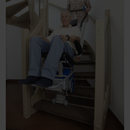
Liftkar PT S
Kolečkový schodolez