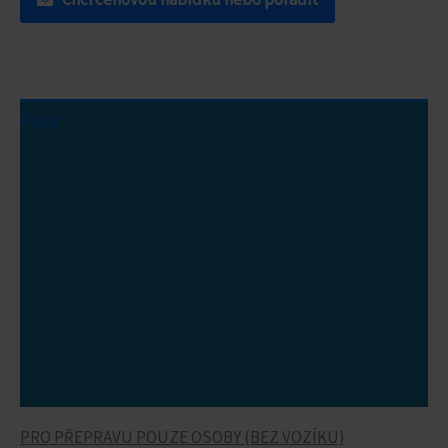
Popis
Další informace
Parametry
Video ukázka
Možnosti půjčovny
Cena a výše úhrady
Použité pomůcky
PRO PŘEPRAVU POUZE OSOBY (BEZ VOZÍKU)